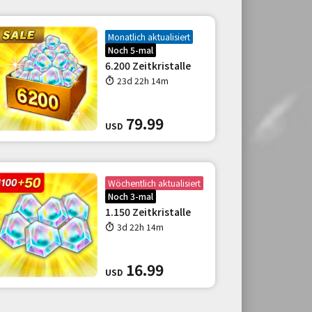
Monatlich aktualisiert
Noch 5-mal
6.200 Zeitkristalle
23d 22h 14m
79.99
USD
Wöchentlich aktualisiert
Noch 3-mal
1.150 Zeitkristalle
3d 22h 14m
16.99
USD