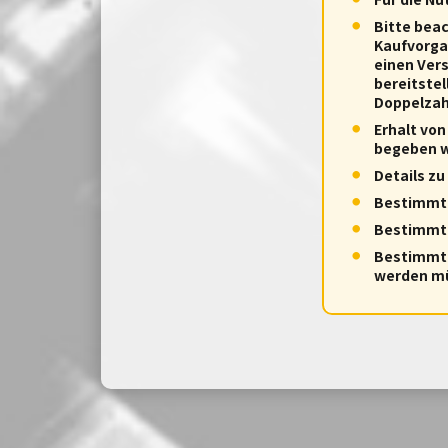
Bitte bea
Kaufvorgan
einen Vers
bereitste
Doppelzahl
Erhalt von
begeben w
Details zu
Bestimmte
Bestimmte
Bestimmte 
werden m