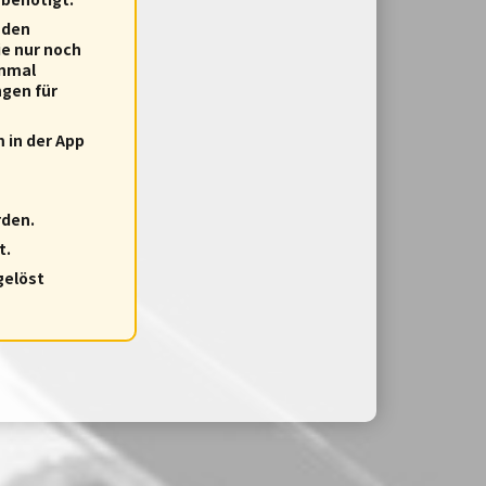
 den
ie nur noch
inmal
ngen für
 in der App
rden.
t.
gelöst