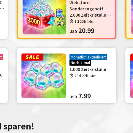
e
Webstore-
ND
Sonderangebot!
2.000 Zeitkristalle +
weitere
1d 22h 14m
Gegenstände
20.99
USD
rt
Monatlich aktualisiert
Noch 1-mal
1.000 Zeitkristalle
S-
23d 22h 14m
ke
7.99
USD
 sparen!