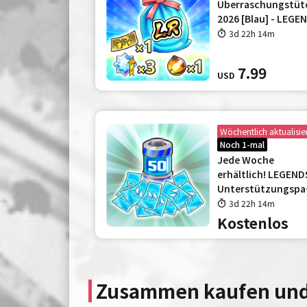
Überraschungstüt
2026 [Blau] - LEGE
-
3d 22h 14m
7.99
USD
Wöchentlich aktualisie
Noch 1-mal
Jede Woche
erhältlich! LEGEND
Unterstützungspa
t!
3d 22h 14m
Kostenlos
Zusammen kaufen und