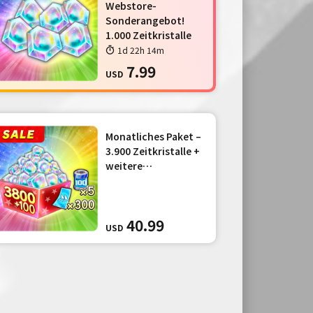
Webstore-
Sonderangebot!
1.000 Zeitkristalle
1d 22h 14m
7.99
USD
Monatliches Paket –
3.900 Zeitkristalle +
weitere
Gegenstände
40.99
USD