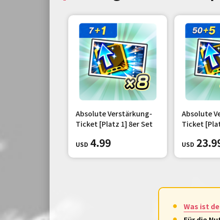
Absolute Verstärkung-
Absolute V
Ticket [Platz 1] 8er Set
Ticket [Pla
4.99
23.9
USD
USD
Was ist d
Für die N