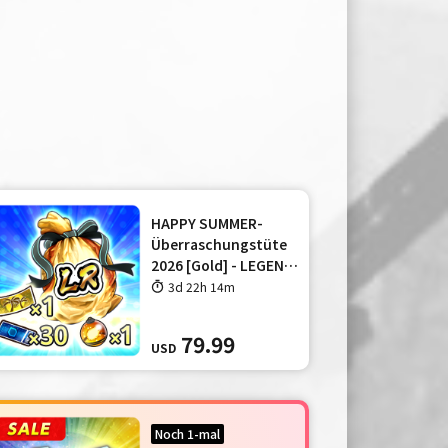
HAPPY SUMMER-
Überraschungstüte
2026 [Gold] - LEGEND
-
3d 22h 14m
79.99
USD
Noch 1-mal