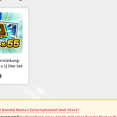
erstärkung-
tz 1] 55er Set
9
er Bandai Namco Entertainment Web Store?
utzung wird
Verknüpfung eines Spiels mit einer Bandai Namco ID