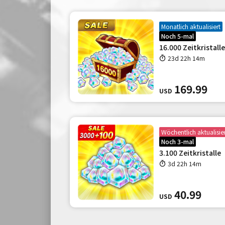
Monatlich aktualisiert
Noch 5-mal
16.000 Zeitkristalle
23d 22h 14m
169.99
USD
Wöchentlich aktualisie
Noch 3-mal
3.100 Zeitkristalle
3d 22h 14m
40.99
USD