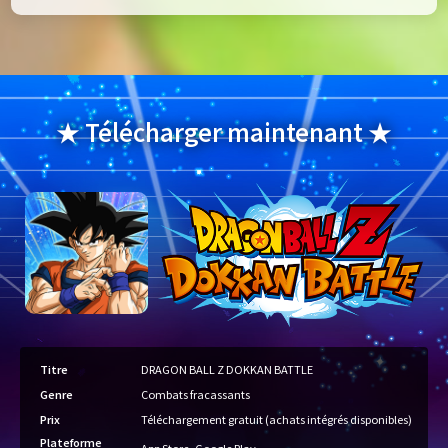
★ Télécharger maintenant ★
Titre
DRAGON BALL Z DOKKAN BATTLE
Genre
Combats fracassants
Prix
Téléchargement gratuit (achats intégrés disponibles)
Plateforme
App Store, Google Play