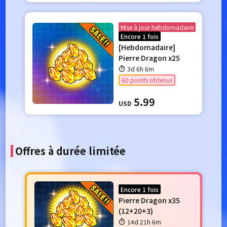
Mise à jour hebdomadaire
Encore 1 fois
[Hebdomadaire]
Pierre Dragon x25
3d 6h 6m
60 points obtenus
5.99
USD
Offres à durée limitée
Encore 1 fois
Pierre Dragon x35
(12+20+3)
14d 21h 6m