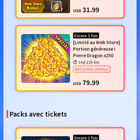
31.99
USD
Encore 3 fois
[Limité au Web Store]
Portion généreuse !
Pierre Dragon x250
14d 21h 6m
800 points obtenus
79.99
USD
Packs avec tickets
Encore 1 fois