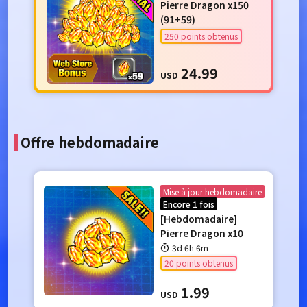
Pierre Dragon x150
(91+59)
250 points obtenus
24.99
USD
Offre hebdomadaire
Mise à jour hebdomadaire
Encore 1 fois
[Hebdomadaire]
Pierre Dragon x10
3d 6h 6m
20 points obtenus
1.99
USD