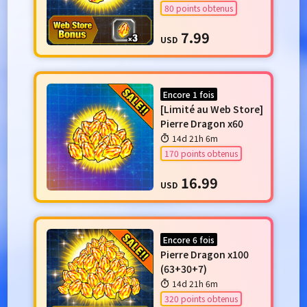
80 points obtenus
7.99
USD
Encore 1 fois
[Limité au Web Store]
Pierre Dragon x60
14d 21h 6m
170 points obtenus
16.99
USD
Encore 6 fois
Pierre Dragon x100
(63+30+7)
14d 21h 6m
320 points obtenus